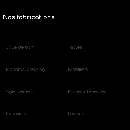
Nos fabrications
Salle de bain
Tables
Placards, dressing
Mobiliers
Agencement
Portes intérieures
Escaliers
Dessins